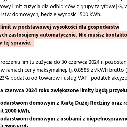
wy limit zużycia dla odbiorców z grupy taryfowej G, 
rstw domowych, będzie wynosić 1500 kWh.
limit w podstawowej wysokości dla gospodarstw
h zastosujemy automatycznie. Nie musisz kontakto
w tej sprawie.
roczeniu limitu zużycia do 30 czerwca 2024 r. pozostan
w ramach ceny maksymalnej, tj. 0,8585 zł/kWh brutto 
 23% podatku od towarów i usług VAT i podatek akcyz
a czerwca 2024 roku zwiększone limity będą przysłu
odarstwom domowym z Kartą Dużej Rodziny oraz r
mit 2000 kWh,
odarstwom domowym z osobami z niepełnosprawno
mit 1800 kWh,