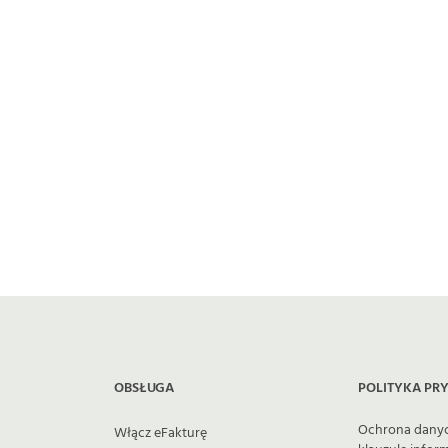
powiadomień e-mail ze zmienionym
numerem rachunku bankowego.
OBSŁUGA
POLITYKA PR
Ochrona dany
Włącz eFakturę