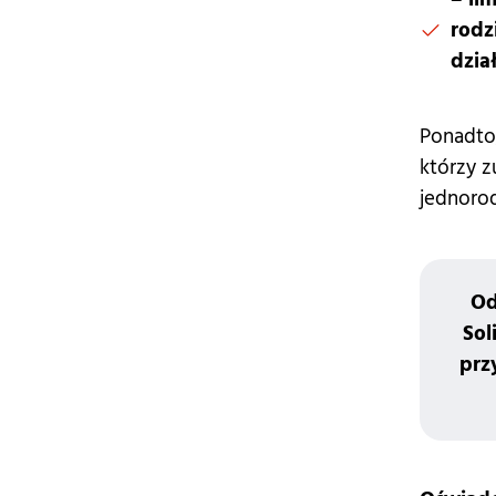
rodz
dzia
Ponadto
którzy 
jednorod
Od
Sol
prz