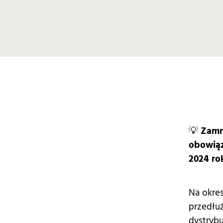
💡
Zamro
obowiąz
2024 ro
Na okres
przedłu
dystrybu