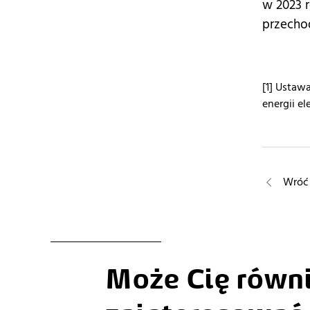
w 2023 r
przechod
[1] Ustaw
energii el
Wróć 
Może Cię równ