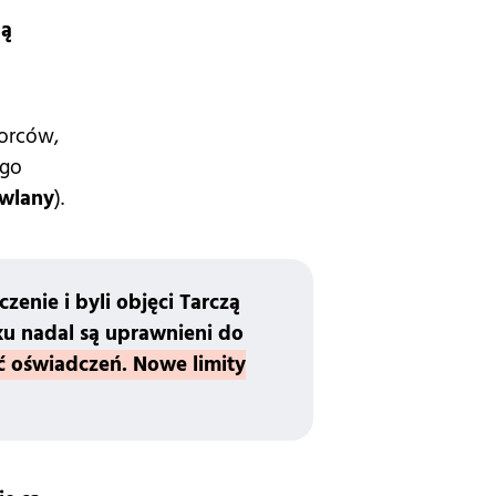
dą
orców,
ego
owlany
).
enie i byli objęci Tarczą
ku nadal są uprawnieni do
 oświadczeń. Nowe limity