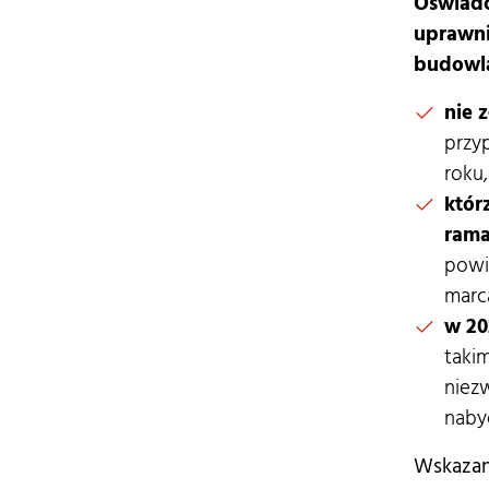
Oświadc
uprawni
budowl
nie 
przy
roku,
któr
rama
powi
marca
w 20
taki
niezw
naby
Wskazane