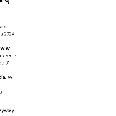
ie są
kim
ca 2024
tów w
adczenie
do 31
cia.
W
a
ązywały