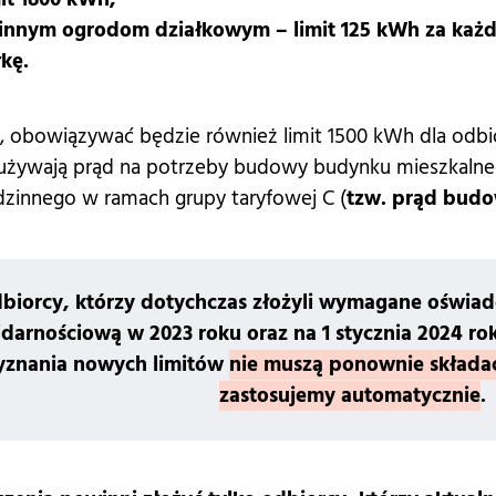
innym ogrodom działkowym – limit 125 kWh za każ
łkę.
, obowiązywać będzie również limit 1500 kWh dla odbi
zużywają prąd na potrzeby budowy budynku mieszkaln
zinnego w ramach grupy taryfowej C (
tzw. prąd bud
biorcy, którzy dotychczas złożyli wymagane oświadcz
idarnościową w 2023 roku oraz na 1 stycznia 2024 ro
yznania nowych limitów
nie muszą ponownie składać
zastosujemy automatycznie
.