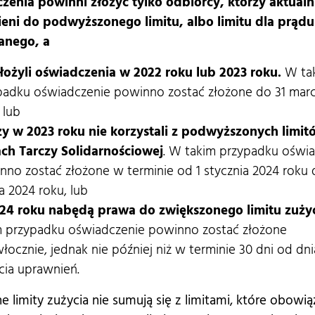
zenia powinni złożyć tylko odbiorcy, którzy aktualn
eni do podwyższonego limitu, albo limitu dla prądu
anego, a
złożyli oświadczenia w 2022 roku lub 2023 roku.
W ta
padku oświadczenie powinno zostać złożone do 31 mar
 lub
zy w 2023 roku nie korzystali z podwyższonych limi
ch Tarczy Solidarnościowej
. W takim przypadku oświ
nno zostać złożone w terminie od 1 stycznia 2024 roku 
 2024 roku, lub
24 roku nabędą prawa do zwiększonego limitu zuży
m przypadku oświadczenie powinno zostać złożone
łocznie, jednak nie później niż w terminie 30 dni od dni
cia uprawnień.
 limity zużycia nie sumują się z limitami, które obowi