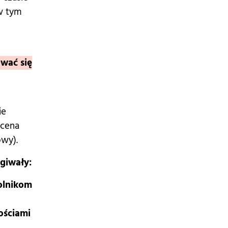
w tym
wać się
ie
(cena
owy).
giwały:
olnikom
ściami