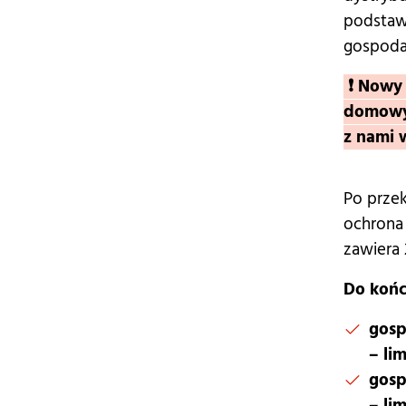
podstawo
gospoda
❗ Nowy 
domowyc
z nami 
Po przek
ochrona 
zawiera
Do końc
gosp
– li
gosp
– li