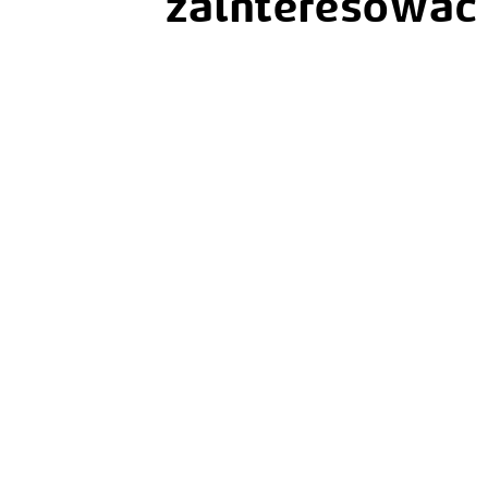
zainteresować
📣🕑📅 21 lipca 2026 r. wchodzi w życie