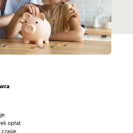
e
rwca
je
ek opłat
 czasie