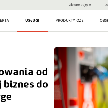
Zielone pojęcie
De
ERTA
USŁUGI
PRODUKTY OZE
OBS
owania od 
 biznes do 
rge